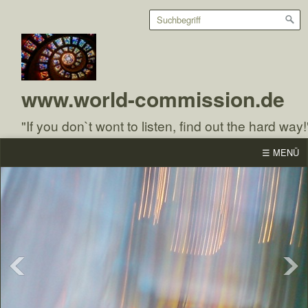
www.world-commission.de
"If you don`t wont to listen, find out the hard way!
☰ MENÜ
Tischlein deck dich, Goldesel
The Wishing-Table, the Gold-
streck dich und Knüppel aus