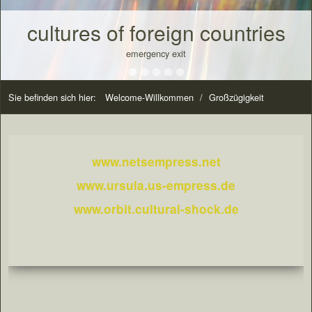
Das Weltkulturerbe/ The World-
Ass, and the Cudgel in the
dem Sack!
cultures of foreign countries
Notausgang/ Emergency exit
Cultural-Heritage
Sack!
The Wishing-Table, the Gold-Ass, and the Cudgel in the Sack!
emergency exit
Sie befinden sich hier:
Welcome-Willkommen
/
Großzügigkeit
www.netsempress.net
www.ursula.us-empress.de
www.orbit.cultural-shock.de