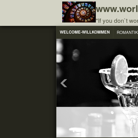
www.worl
"If you don`t won
WELCOME-WILLKOMMEN
ROMANTIK
ÖKUMENE
NEUE WÄHRUNG
ADVE
IN THE MATTER
SCHUMMELVEREIN
BESCHLUSS
OURS DAILY BREAD
Tischlein deck d
The Wishing-T
Das We