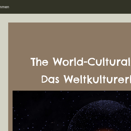
ommen
The World-Cultural
Das Weltkulture