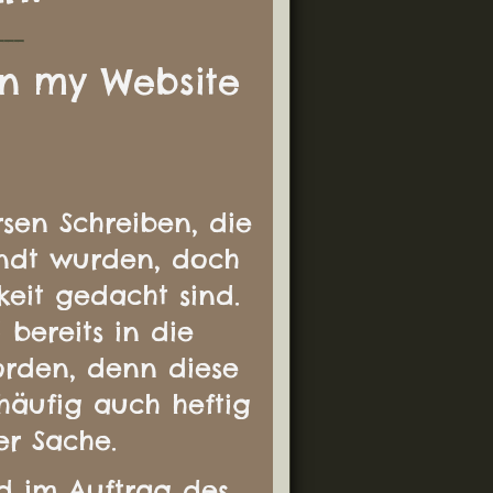
___
n my Website
sen Schreiben, die
ndt wurden, doch
keit gedacht sind.
 bereits in die
orden, denn diese
 häufig auch heftig
er Sache.
d im Auftrag des