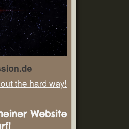
sion.de
d out the hard way!
meiner Website
rf!