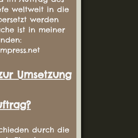
efe weltweit in die
bersetzt werden
ache ist in meiner
inden:
mpress.net
zur Umsetzung
ftrag?
chieden durch die