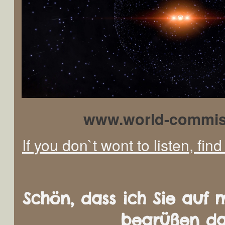
www.world-commis
If you don`t wont to listen, fin
Schön, dass ich Sie auf 
begrüßen da