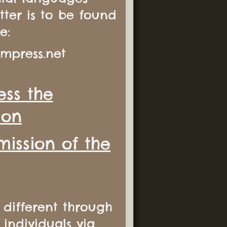
ter is to be found
e:
mpress.net
ss the
ion
ission of the
 different through
 individuals via