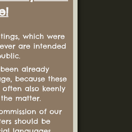
e!
itings, which were
wever are intended
ublic.
 been already
age, because these
 often also keenly
 the matter.
ommission of our
tters should be
cial languages