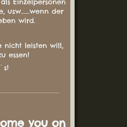
 als Einzelpersonen
, usw......wenn der
geben wird.
nicht leisten will,
zu essen!
`s!
________________________
come you on