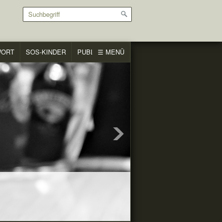
WORT
SOS-KINDER
PUBLICARE
☰ MENÜ
OM OUTSIDE
VON AUSSEN
SSZÜGIGKEIT
ORDER
pel aus dem Sack!
l in the Sack!
eritage