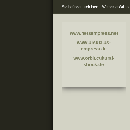
Sie befinden sich hier:
Welcome-Willk
www.netsempress.net
www.ursula.us-
empress.de
www.orbit.cultural-
shock.de